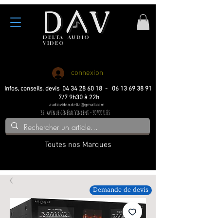
DELTA
AUDIO
VIDEO
Haute fidelite
Haute fidelite
Home-cinema
Home-cinema
connexion
Infos, conseils, devis 04 34 28 60 18 - 06 13 69 38 91
7/7 9h30 à 22h
audiovideo.delta@gmail.com
32, avenue général Vincent - 30700 Uzès
Toutes nos Marques
Demande de devis