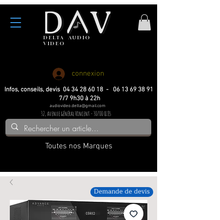
DELTA
AUDIO
VIDEO
Haute fidelite
Haute fidelite
Home-cinema
Home-cinema
connexion
Infos, conseils, devis 04 34 28 60 18 - 06 13 69 38 91
7/7 9h30 à 22h
audiovideo.delta@gmail.com
32, avenue général Vincent - 30700 Uzès
Toutes nos Marques
Demande de devis