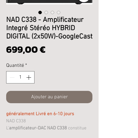
NAD C338 - Amplificateur
Integré Stéréo HYBRID
DIGITAL (2x50W)-GoogleCast
Prix
699,00 €
Quantité
*
Ajouter au panier
généralement Livré en 6-10 jours
NAD C338
L'
amplificateur-DAC NAD C338
constitue
l'entrée de gamme de la nouvelle