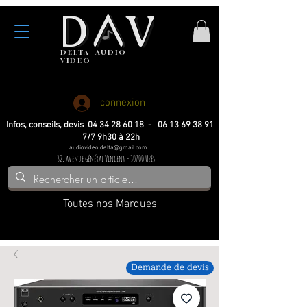
DELTA
AUDIO
VIDEO
Haute fidelite
Haute fidelite
Home-cinema
Home-cinema
connexion
Infos, conseils, devis 04 34 28 60 18 - 06 13 69 38 91
7/7 9h30 à 22h
audiovideo.delta@gmail.com
32, avenue général Vincent - 30700 Uzès
Toutes nos Marques
Demande de devis