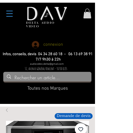
DELTA
AUDIO
VIDEO
Haute fidelite
Haute fidelite
Home-cinema
Home-cinema
connexion
Infos, conseils, devis 04 34 28 60 18 - 06 13 69 38 91
7/7 9h30 à 22h
audiovideo.delta@gmail.com
32, avenue général Vincent - 30700 Uzès
Toutes nos Marques
Demande de devis