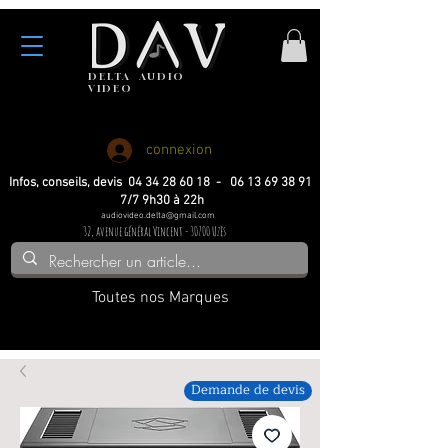
DELTA
AUDIO
VIDEO
Haute fidelite
Haute fidelite
Home-cinema
Home-cinema
connexion
Infos, conseils, devis 04 34 28 60 18 - 06 13 69 38 91
7/7 9h30 à 22h
audiovideo.delta@gmail.com
32, avenue général Vincent - 30700 Uzès
Toutes nos Marques
Demande de devis