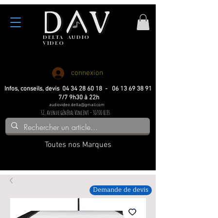
DELTA
AUDIO
VIDEO
Haute fidelite
Haute fidelite
Home-cinema
Home-cinema
connexion
Infos, conseils, devis 04 34 28 60 18 - 06 13 69 38 91
7/7 9h30 à 22h
audiovideo.delta@gmail.com
32, avenue général Vincent - 30700 Uzès
Toutes nos Marques
Demande de devis