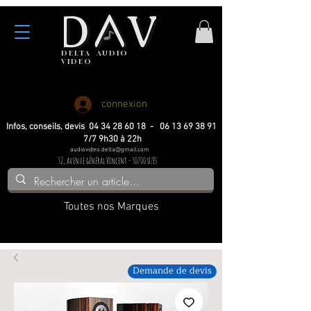
DELTA
AUDIO
VIDEO
Haute fidelite
Haute fidelite
Home-cinema
Home-cinema
connexion
Infos, conseils, devis 04 34 28 60 18 - 06 13 69 38 91
7/7 9h30 à 22h
audiovideo.delta@gmail.com
32, avenue général Vincent - 30700 Uzès
Toutes nos Marques
Demande de devis