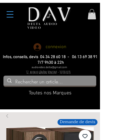
DELTA
AUDIO
VIDEO
Haute fidelite
Haute fidelite
Home-cinema
Home-cinema
connexion
Infos, conseils, devis 04 34 28 60 18 - 06 13 69 38 91
7/7 9h30 à 22h
audiovideo.delta@gmail.com
32, avenue général Vincent - 30700 Uzès
Toutes nos Marques
Demande de devis