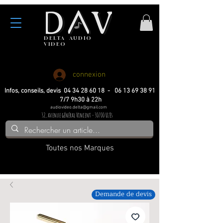
DELTA
AUDIO
VIDEO
Haute fidelite
Haute fidelite
Home-cinema
Home-cinema
connexion
Infos, conseils, devis 04 34 28 60 18 - 06 13 69 38 91
7/7 9h30 à 22h
audiovideo.delta@gmail.com
32, avenue général Vincent - 30700 Uzès
Toutes nos Marques
Demande de devis