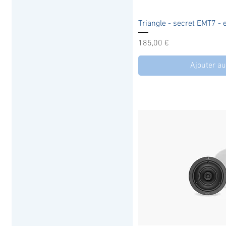
Aperçu r
Triangle - secret EMT7 - 
Prix
185,00 €
Ajouter au