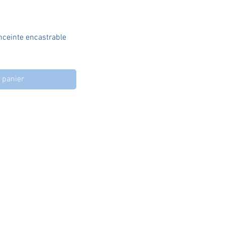
apide
enceinte encastrable
 panier
© 2020 par DAV Delta Audio Vidéo.