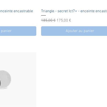
apide
Aperçu rapide
enceinte encastrable
Triangle - secret Ict7+ - enceinte encast
Prix original
Prix promotionnel
185,00 €
175,00 €
 panier
Ajouter au panier