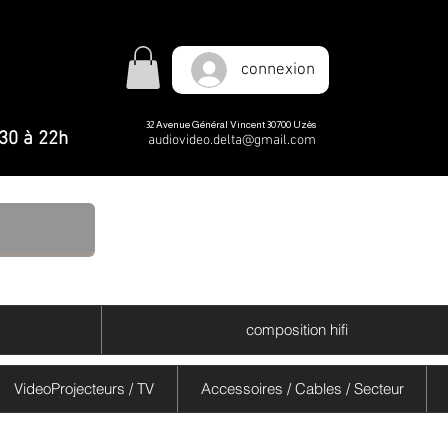
e
e
connexion
a
a
32 Avenue Général Vincent 30700 Uzès
h30 à 22h
audiovideo.delta@gmail.com
composition hifi
VideoProjecteurs / TV
Accessoires / Cables / Secteur