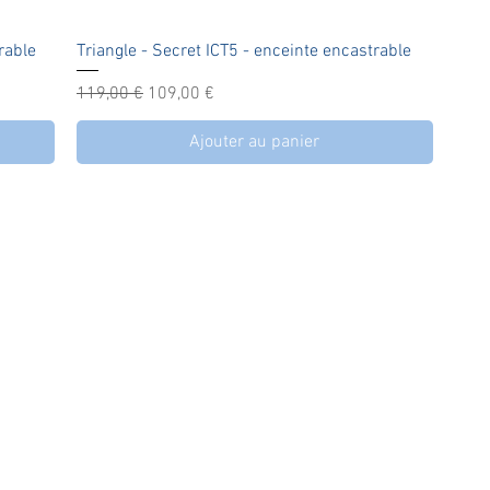
Aperçu rapide
rable
Triangle - Secret ICT5 - enceinte encastrable
Prix original
Prix promotionnel
119,00 €
109,00 €
Ajouter au panier