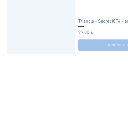
Aperçu r
Triangle - Secret ICT4 - 
Prix
99,00 €
Ajouter au