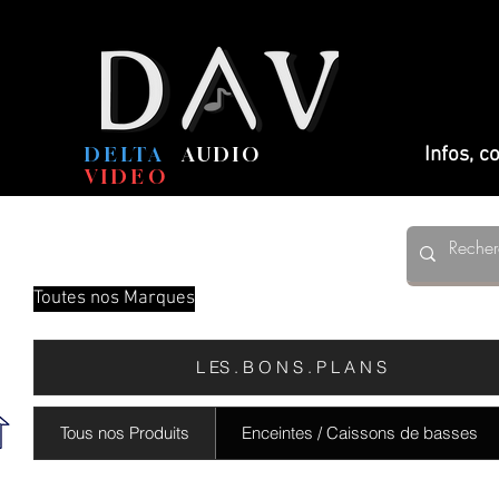
DELTA
AUDIO
Infos, 
VIDEO
Toutes nos Marques
L ES . B O N S . P L A N S
Tous nos Produits
Enceintes / Caissons de basses