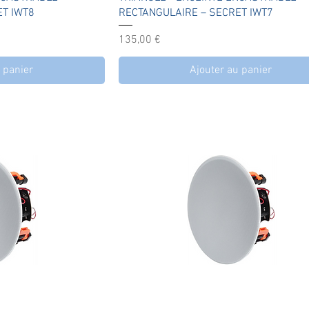
ET IWT8
RECTANGULAIRE – SECRET IWT7
el
Prix
135,00 €
 panier
Ajouter au panier