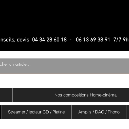
Haute fidelit
Haute fidelit
Home-cinem
Home-cinem
conseils, devis 04 34 28 60 18 - 06 13 69 38 91 7/7 9
Nos compositions Home-cinéma
Streamer / lecteur CD / Platine
Amplis / DAC / Phono