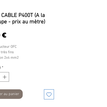
 CABLE P400T (A la
pe - prix au mètre)
Prix
 €
ucteur OFC
 très fins
ion 2x4 mm2
e transparente
é
*
er au panier