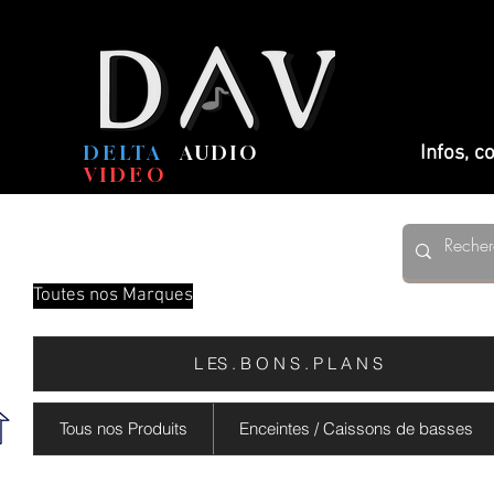
DELTA
AUDIO
Infos, 
VIDEO
Toutes nos Marques
L ES . B O N S . P L A N S
Tous nos Produits
Enceintes / Caissons de basses