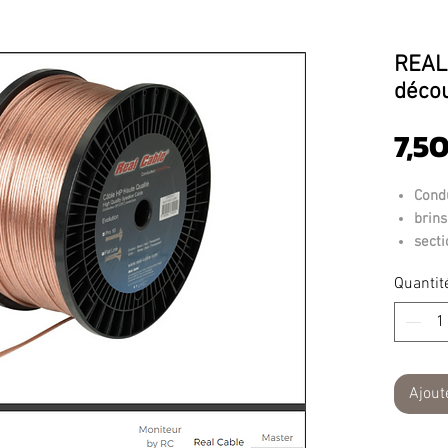
REAL
décou
7,50
Cond
brins
sect
gain
Quantit
Ajout