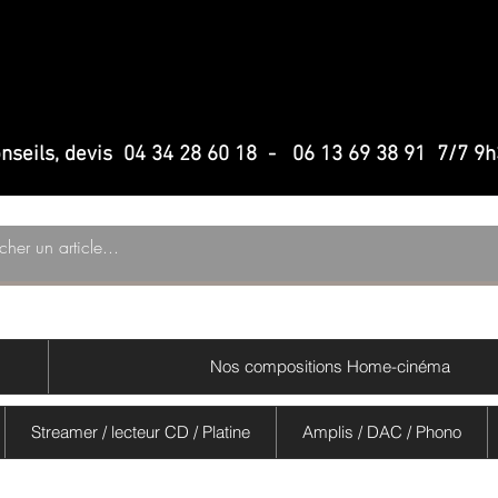
Haute fidelit
Haute fidelit
Home-cinem
Home-cinem
conseils, devis 04 34 28 60 18 - 06 13 69 38 91 7/7 9
Nos compositions Home-cinéma
Streamer / lecteur CD / Platine
Amplis / DAC / Phono