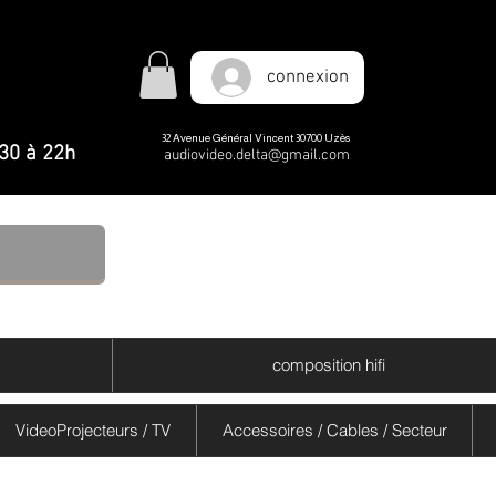
e
e
connexion
a
a
32 Avenue Général Vincent 30700 Uzès
h30 à 22h
audiovideo.delta@gmail.com
composition hifi
VideoProjecteurs / TV
Accessoires / Cables / Secteur