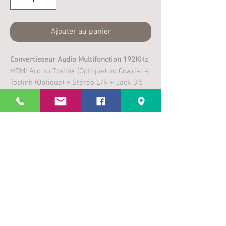
Ajouter au panier
Convertisseur Audio Multifonction 192KHz
,
HDMI Arc ou Toslink (Optique) ou Coaxial à
Toslink (Optique) + Stéréo L/R + Jack 3,5
mm + Prise en Charge de la Sortie
coaxiale Dolby/DTS
Plus
d’infos
Entrée multi-
interface: HDMI ARC (choisissez le co
mmutateur ‘A’), Toslink (optique) (choi
sissez le commutateur ‘T’), coaxial (ch
Aucun avis pour le moment
oisissez le commutateur ‘C’). Il suffit
Partagez votre expérience, soyez le premier à