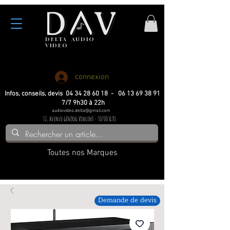
DELTA
AUDIO
VIDEO
Haute fidelite
Haute fidelite
Home-cinema
Home-cinema
connexion
Infos, conseils, devis 04 34 28 60 18 - 06 13 69 38 91
7/7 9h30 à 22h
audiovideo.delta@gmail.com
32, avenue général Vincent - 30700 Uzès
Toutes nos Marques
Demande de devis