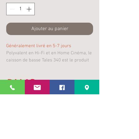
Ajouter au panier
Généralement livré en 5-7 jours
Polyvalent en Hi-Fi et en Home Cinéma, le
caisson de basse Tales 340 est le produit
idéal pour un premier pas vers la haute-
fidélité.
Plus
d’infos
Ce caisson est doté d’un haut-parleur de
Caractéristiques
25 cm à fort débattement associé à un
amplificateur class D délivrant 200W
RMS (350W en crête). Son apport en