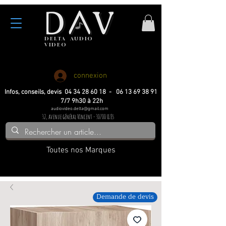
DELTA
AUDIO
VIDEO
Haute fidelite
Haute fidelite
Home-cinema
Home-cinema
connexion
Infos, conseils, devis 04 34 28 60 18 - 06 13 69 38 91
7/7 9h30 à 22h
audiovideo.delta@gmail.com
32, avenue général Vincent - 30700 Uzès
Toutes nos Marques
Demande de devis