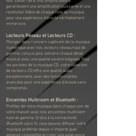
leur savoir-faire, nos amplificateurs
garantissent une amplification puissante et une
restitution fidèle de chaque note de musique,
pour une expérience d'écoute véritablement
immersive.
Lecteurs Réseau et Lecteurs CD :
Plongez dans l'univers captivant de la
musique
numérique
avec nos
lecteurs réseau
haut de
gamme, conçus pour extraire chaque détail
musical avec une qualité sonore inégalée. Pour
les puristes de la musique CD, notre sélection
de
lecteurs CD
offre une qualité audio
exceptionnelle, avec des fonctionnalités
avancées pour une expérience d'écoute sans
compromis.
Enceintes Multiroom et Bluetooth :
Profitez de votre musique dans chaque coin de
votre maison avec nos
enceintes multiroom
haut de gamme. Grâce à la connectivité
Bluetooth sans fil,
vous pouvez diffuser votre
musique préférée depuis n'importe quel
appareil compatible et créer une expérience