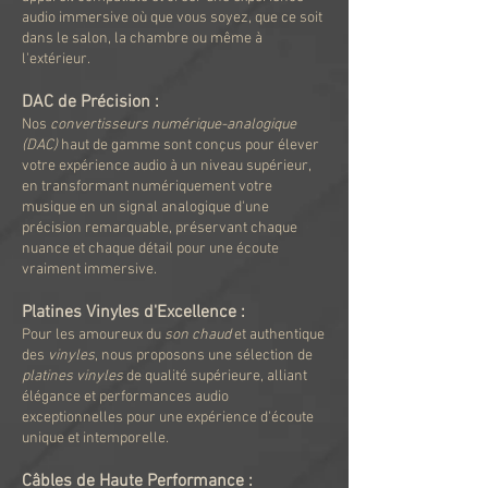
audio immersive où que vous soyez, que ce soit
dans le salon, la chambre ou même à
l'extérieur.
DAC de Précision :
Nos
convertisseurs numérique-analogique
(DAC)
haut de gamme sont conçus pour élever
votre expérience audio à un niveau supérieur,
en transformant numériquement votre
musique en un signal analogique d'une
précision remarquable, préservant chaque
nuance et chaque détail pour une écoute
vraiment immersive.
Platines Vinyles d'Excellence :
Pour les amoureux du
son chaud
et authentique
des
vinyles
, nous proposons une sélection de
platines vinyles
de qualité supérieure, alliant
élégance et performances audio
exceptionnelles pour une expérience d'écoute
unique et intemporelle.
Câbles de Haute Performance :