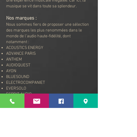
une expérience musicale inégalée. Car ici, la
musique se vit dans toute sa splendeur.
Nos marques :
Nous sommes fiers de proposer une sélection
des marques les plus renommées dans le
monde de l'audio haute-fidélité, dont
notamment :
ACOUSTICS ENERGY
ADVANCE PARIS
ANTHEM
AUDIOQUEST
AYON
BLUESOUND
ELECTROCOMPANIET
EVERSOLO
ESPRIT AUDIO
GOLDENEAR
JOLIDA
LINDEMANN
MARTIN LOGAN
MITCHELL ACOUSTICS
NAD
PROAC