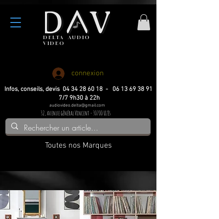
DELTA
AUDIO
VIDEO
Haute fidelite
Haute fidelite
Home-cinema
Home-cinema
connexion
Infos, conseils, devis 04 34 28 60 18 - 06 13 69 38 91
7/7 9h30 à 22h
audiovideo.delta@gmail.com
32, avenue général Vincent - 30700 Uzès
Toutes nos Marques