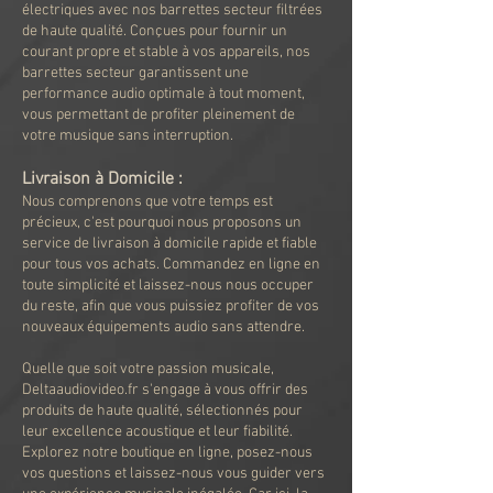
électriques avec nos barrettes secteur filtrées
de haute qualité. Conçues pour fournir un
courant propre et stable à vos appareils, nos
barrettes secteur garantissent une
performance audio optimale à tout moment,
vous permettant de profiter pleinement de
votre musique sans interruption.
Livraison à Domicile :
Nous comprenons que votre temps est
précieux, c'est pourquoi nous proposons un
service de livraison à domicile rapide et fiable
pour tous vos achats. Commandez en ligne en
toute simplicité et laissez-nous nous occuper
du reste, afin que vous puissiez profiter de vos
nouveaux équipements audio sans attendre.
Quelle que soit votre passion musicale,
Deltaaudiovideo.fr s'engage à vous offrir des
produits de haute qualité, sélectionnés pour
leur excellence acoustique et leur fiabilité.
Explorez notre boutique en ligne, posez-nous
vos questions et laissez-nous vous guider vers