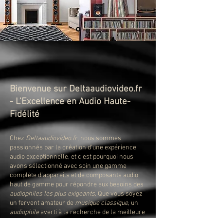
Bienvenue sur Deltaaudiovideo.fr
- L'Excellence en Audio Haute-
Fidélité
Chez
Deltaaudiovideo.fr
, nous sommes
passionnés par la création d'une expérience
audio exceptionnelle, et c'est pourquoi nous
avons sélectionné avec soin une gamme
complète d'appareils et de composants audio
haut de gamme pour répondre aux besoins des
audiophiles les plus exigeants
. Que vous soyez
un fervent amateur de
musique classique
, un
audiophile
averti à la recherche de la meilleure