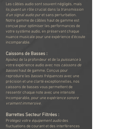
Les câbles audio sont souvent négligés, mais
ils jouent un rôle crucial dans la
transmission
d'un signal audio pur
et sans perturbation.
Notre gamme de câbles haut de gamme est
conçue pour optimiser les performances de
votre système audio, en préservant chaque
nuance musicale pour une expérience d'écoute
incomparable.
Caissons de Basses :
Ajoutez de la profondeur et de la
puissance
à
votre expérience audio avec nos
caissons de
basses
haut de gamme. Conçus pour
reproduire les
basses fréquences
avec une
précision et une clarté exceptionnelles, nos
caissons de basses vous permettent de
ressentir chaque note avec une intensité
incomparable, pour une e
xpérience sonore
vraiment immersive.
Barrettes Secteur Filtrées :
Protégez votre
équipement audio
des
fluctuations de courant et des interférences