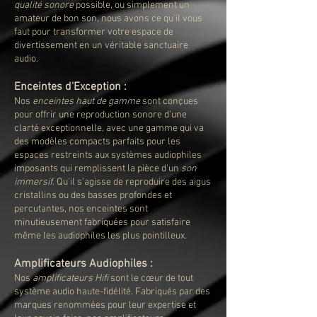
qualité sonore
possible, ou simplement un
amateur de bon son, nous avons ce qu'il vous
faut pour transformer votre espace de
divertissement en un véritable sanctuaire
audio.
Enceintes d'Exception :
Nos
enceintes haut de gamme
sont conçues
pour offrir une reproduction sonore d'une
clarté exceptionnelle, avec une gamme qui va
des modèles compacts parfaits pour les
espaces restreints aux systèmes audiophiles
imposants qui remplissent la pièce d'un
son
immersif
. Qu'il s'agisse de reproduire des aigus
cristallins ou des basses profondes et
percutantes, nos enceintes sont
minutieusement fabriquées pour satisfaire
même les audiophiles les plus pointilleux.
Amplificateurs Audiophiles :
Nos
amplificateurs Hifi
sont le cœur de tout
système audio haute-fidélité. Fabriqués par des
marques renommées pour leur expertise et