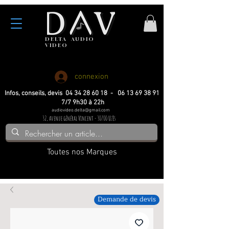
DELTA
AUDIO
VIDEO
Haute fidelite
Haute fidelite
Home-cinema
Home-cinema
connexion
Infos, conseils, devis 04 34 28 60 18 - 06 13 69 38 91
7/7 9h30 à 22h
audiovideo.delta@gmail.com
32, avenue général Vincent - 30700 Uzès
Toutes nos Marques
Demande de devis