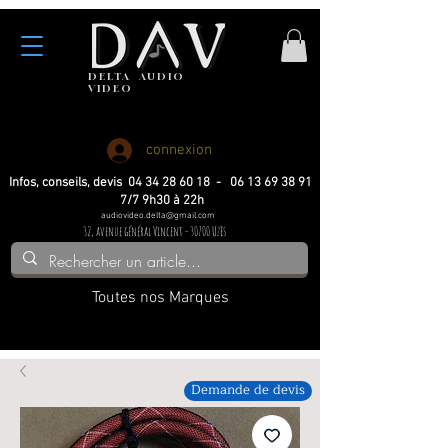
DELTA
AUDIO
VIDEO
Haute fidelite
Haute fidelite
Home-cinema
Home-cinema
connexion
Infos, conseils, devis 04 34 28 60 18 - 06 13 69 38 91
7/7 9h30 à 22h
audiovideo.delta@gmail.com
32, avenue général Vincent - 30700 Uzès
Toutes nos Marques
Demande de devis