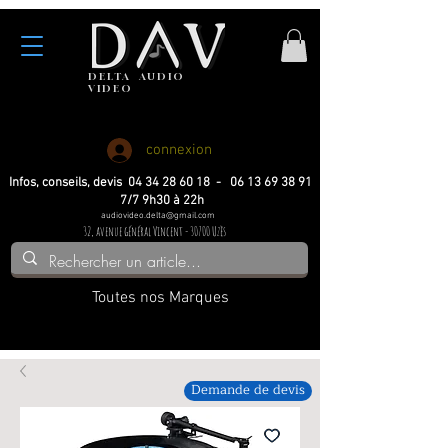
DELTA
AUDIO
VIDEO
Haute fidelite
Haute fidelite
Home-cinema
Home-cinema
connexion
Infos, conseils, devis 04 34 28 60 18 - 06 13 69 38 91
7/7 9h30 à 22h
audiovideo.delta@gmail.com
32, avenue général Vincent - 30700 Uzès
Toutes nos Marques
Demande de devis