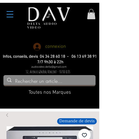
DELTA
AUDIO
VIDEO
Haute fidelite
Haute fidelite
Home-cinema
Home-cinema
connexion
Infos, conseils, devis 04 34 28 60 18 - 06 13 69 38 91
7/7 9h30 à 22h
audiovideo.delta@gmail.com
32, avenue général Vincent - 30700 Uzès
Toutes nos Marques
Demande de devis