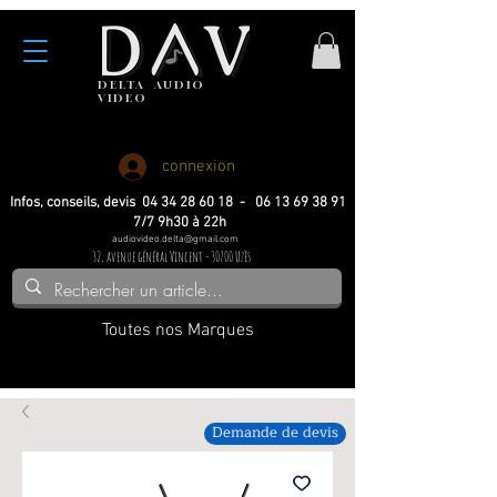
DELTA
AUDIO
VIDEO
Haute fidelite
Haute fidelite
Home-cinema
Home-cinema
connexion
Infos, conseils, devis 04 34 28 60 18 - 06 13 69 38 91
7/7 9h30 à 22h
audiovideo.delta@gmail.com
32, avenue général Vincent - 30700 Uzès
Toutes nos Marques
Demande de devis