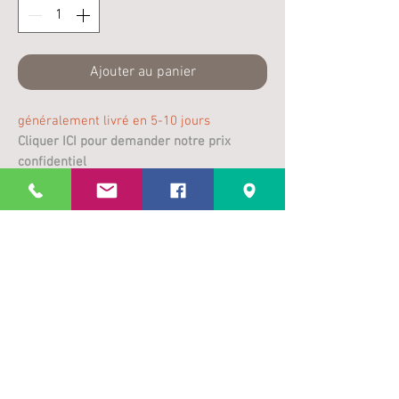
Ajouter au panier
généralement livré en 5-10 jours
Cliquer ICI pour demander notre prix
confidentiel
Pack Amplificateur I15 + Lecteur Réseau
SC15
Plus
d’infos
Pack Amplificateur I15 + Lecteur CD35
Ce pack inclut :
Aucun avis pour le moment