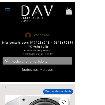
DELTA
AUDIO
VIDEO
Haute fidelite
Haute fidelite
Home-cinema
Home-cinema
connexion
Infos, conseils, devis 04 34 28 60 18 - 06 13 69 38 91
7/7 9h30 à 22h
audiovideo.delta@gmail.com
32, avenue général Vincent - 30700 Uzès
Toutes nos Marques
Demande de devis