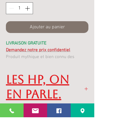
Ajouter au panier
LIVRAISON GRATUITE
Demandez notre prix confidentiel
Produit mythique et bien connu des
amoureux des enceintes TRIANGLE,
L’enceinte Antal Ez est la 7ème génération
LES HP, on
du modèle phare de la marque.
en parle.
TECHNOLOGIE
: ESPRIT EZ
Spécifications
ESPRIT Ez offre aux amoureux de la
musique un son vivant et dynamique
sans compromis qui retranscrit toute la