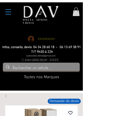
DELTA
AUDIO
VIDEO
Haute fidelite
Haute fidelite
Home-cinema
Home-cinema
connexion
Infos, conseils, devis 04 34 28 60 18 - 06 13 69 38 91
7/7 9h30 à 22h
audiovideo.delta@gmail.com
32, avenue général Vincent - 30700 Uzès
Toutes nos Marques
Demande de devis