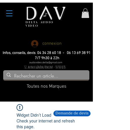
DELTA
AUDIO
VIDEO
Haute fidelite
Haute fidelite
Home-cinema
Home-cinema
connexion
Infos, conseils, devis 04 34 28 60 18 - 06 13 69 38 91
7/7 9h30 à 22h
audiovideo.delta@gmail.com
32, avenue général Vincent - 30700 Uzès
Toutes nos Marques
Demande de devis
Widget Didn’t Load
Check your internet and refresh
this page.