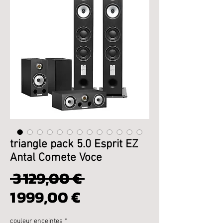
triangle pack 5.0 Esprit EZ
Antal Comete Voce
Prix
 3 129,00 € 
Prix
original
1 999,00 €
promotionnel
couleur enceintes
*