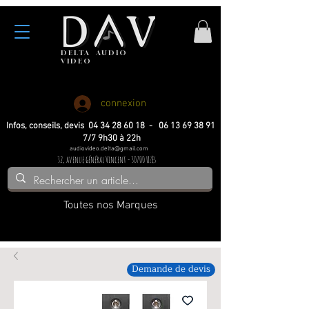
DELTA
AUDIO
VIDEO
Haute fidelite
Haute fidelite
Home-cinema
Home-cinema
connexion
Infos, conseils, devis 04 34 28 60 18 - 06 13 69 38 91
7/7 9h30 à 22h
audiovideo.delta@gmail.com
32, avenue général Vincent - 30700 Uzès
Toutes nos Marques
Demande de devis