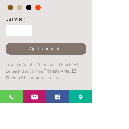
Quantité
*
Ajouter au panier
Triangle Antal EZ Cinéma 5.0 Black Ash
Le pack d'enceintes
Triangle Antal EZ
Cinéma 5.0
comprend une paire
d'enceintes colonne Triangle Antal Ez,
une enceinte centrale Triangle Voce Ez et
Plus
une paire d'enceintes compactes Triangle
Comete Ez utilisées comme enceintes
d’infos
surround.