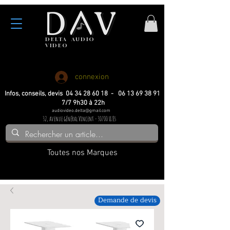
DELTA
AUDIO
VIDEO
Haute fidelite
Haute fidelite
Home-cinema
Home-cinema
connexion
Infos, conseils, devis 04 34 28 60 18 - 06 13 69 38 91
7/7 9h30 à 22h
audiovideo.delta@gmail.com
32, avenue général Vincent - 30700 Uzès
Toutes nos Marques
Demande de devis