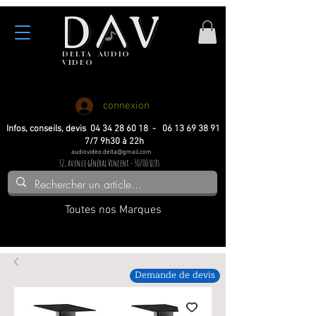
DELTA
AUDIO
VIDEO
Haute fidelite
Haute fidelite
Home-cinema
Home-cinema
connexion
Infos, conseils, devis 04 34 28 60 18 - 06 13 69 38 91
7/7 9h30 à 22h
audiovideo.delta@gmail.com
32, avenue général Vincent - 30700 Uzès
Toutes nos Marques
Demande de devis