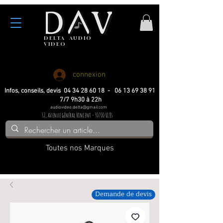
DELTA
AUDIO
VIDEO
Haute fidelite
Haute fidelite
Home-cinema
Home-cinema
connexion
Infos, conseils, devis 04 34 28 60 18 - 06 13 69 38 91
7/7 9h30 à 22h
audiovideo.delta@gmail.com
32, avenue général Vincent - 30700 Uzès
Toutes nos Marques
Demande de devis