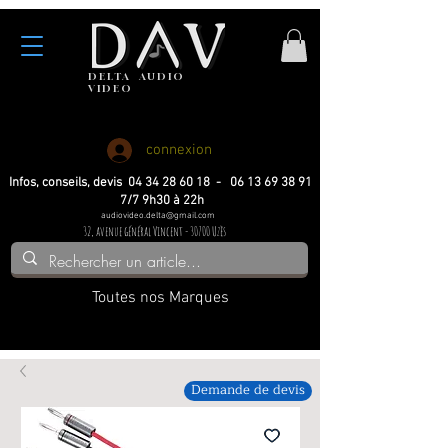
DELTA
AUDIO
VIDEO
Haute fidelite
Haute fidelite
Home-cinema
Home-cinema
connexion
Infos, conseils, devis 04 34 28 60 18 - 06 13 69 38 91
7/7 9h30 à 22h
audiovideo.delta@gmail.com
32, avenue général Vincent - 30700 Uzès
Toutes nos Marques
Demande de devis