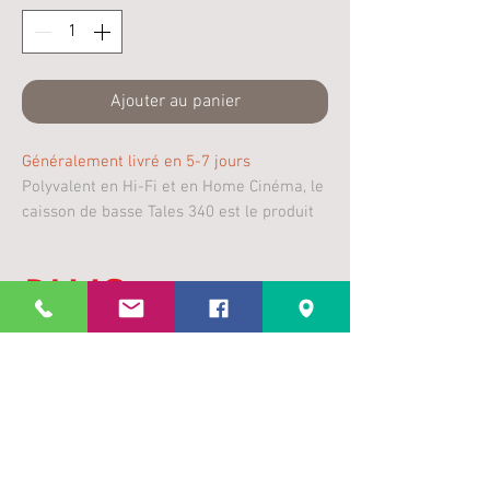
Ajouter au panier
Généralement livré en 5-7 jours
Polyvalent en Hi-Fi et en Home Cinéma, le
caisson de basse Tales 340 est le produit
idéal pour un premier pas vers la haute-
fidélité.
Plus
d’infos
Ce caisson est doté d’un haut-parleur de
Caractéristiques
25 cm à fort débattement associé à un
amplificateur class D délivrant 200W
RMS (350W en crête). Son apport en