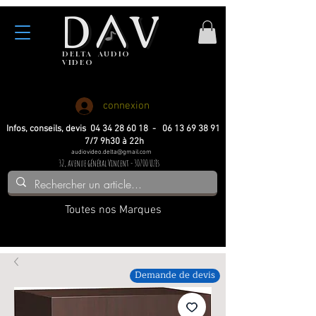
DELTA
AUDIO
VIDEO
Haute fidelite
Haute fidelite
Home-cinema
Home-cinema
connexion
Infos, conseils, devis 04 34 28 60 18 - 06 13 69 38 91
7/7 9h30 à 22h
audiovideo.delta@gmail.com
32, avenue général Vincent - 30700 Uzès
Toutes nos Marques
Demande de devis